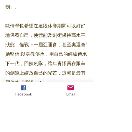
制」。
歐倩瑩也希望在這段休賽期間可以好好
地保養自己，使體能及劍術保持高水平
狀態，備戰下一屆亞運會，甚至奧運會! 
她堅信:以身教傳承，用自己的經驗傳承
下一代，回饋劍隊，讓年青隊員在艱辛
的劍道上綻放自己的光芒，這就是最有
價值的「投資」！
Facebook
Email
註
「撥朗多」: 古法木槌敲筋療法
「暖雅療法」: 傣療「睡藥療法」