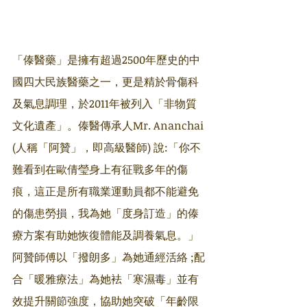
「傣醫藥」是擁有超過2500年歷史的中
國四大民族醫藥之一，更是精於骨傷科
及氣息調理，於2011年被列入「非物質
文化遺產」。傣醫傳承人Mr. Ananchai 
(人稱「阿贊」，即高級醫師) 說:「你不
難看到在歐倩瑩身上有征戰多年的傷
痕，這正是所有職業運動員都不能避免
的傷患勞損，我為她「度身訂造」的傣
療方案有助她恢復體能及調養氣息。」
阿贊師傅以「撥朗多」為她通經活絡 ;配
合「暖雅療法」為她袪「寒濕毒」並有
效提升關節強度，協助她突破「年齡限