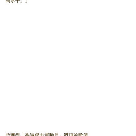
高水平。」
曾獲得「香港傑出運動員」奬項的歐倩