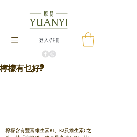
登入/註冊
檸檬有乜好?
檸檬含有豐富維生素B1、B2及維生素C之