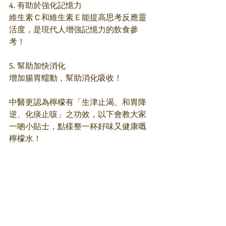
4. 有助於強化記憶力
維生素Ｃ和維生素Ｅ能提高思考反應靈
活度，是現代人增強記憶力的飲食參
考！
5. 幫助加快消化
增加腸胃蠕動，幫助消化吸收！
中醫更認為檸檬有「生津止渴、和胃降
逆、化痰止咳」之功效，以下會教大家
一啲小貼士，點樣整一杯好味又健康嘅
檸檬水！