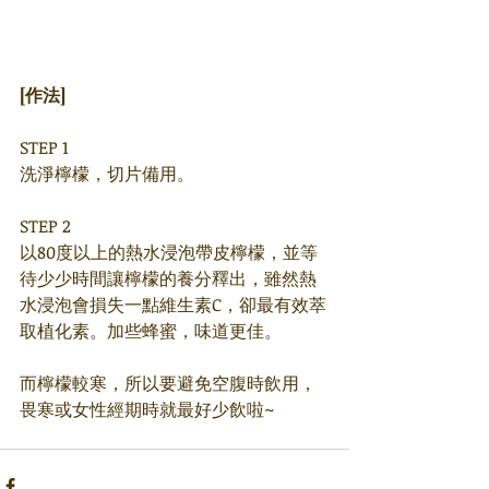
[作法]
STEP 1
洗淨檸檬，切片備用。
STEP 2
以80度以上的熱水浸泡帶皮檸檬，並等
待少少時間讓檸檬的養分釋出，雖然熱
水浸泡會損失一點維生素C，卻最有效萃
取植化素。加些蜂蜜，味道更佳。
而檸檬較寒，所以要避免空腹時飲用，
畏寒或女性經期時就最好少飲啦~