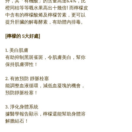
外，其「有機酸」的含量高達6.4%，比
橙同桔等等嘅水果高出十幾倍! 而檸檬皮
中含有的檸檬酸烯及檸檬苦素，更可以
提升肝臟的解毒酵素，有助體內排毒。
[檸檬的 5大好處]
1. 美白肌膚
有助抑制黑斑雀斑，令肌膚美白，幫你
保持肌膚彈性！
2. 有效預防 靜脈栓塞
能調整血液循環，減低血凝塊的機會，
預防靜脈栓塞！
3. 淨化身體系統
據醫學報告顯示，檸檬還能幫助身體溶
解膽結石！