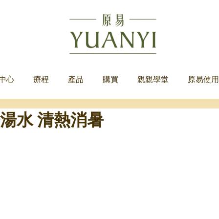
中心
療程
產品
購買
親親學堂
原易使用
湯水 清熱消暑