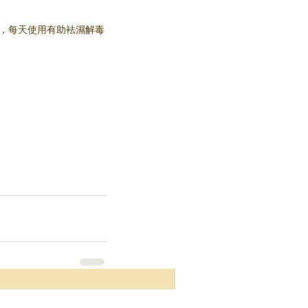
，每天使用有助袪濕解毒 