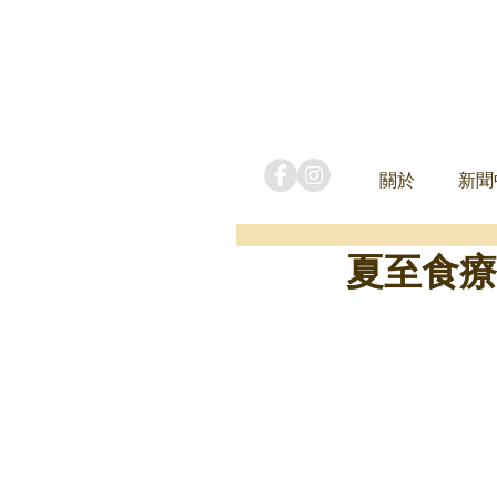
關於
新聞
夏至食療