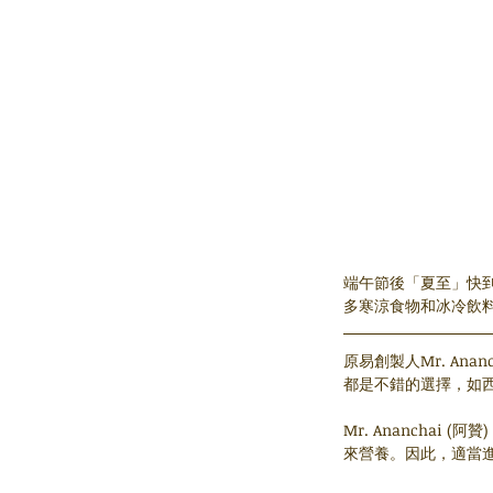
端午節後「夏至」快
多寒涼食物和冰冷飲
原易創製人Mr. An
都是不錯的選擇，如
Mr. Anancha
來營養。因此，適當