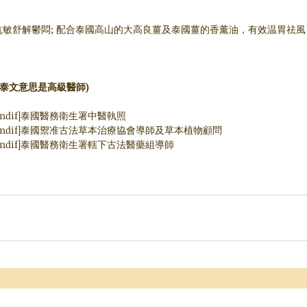
敏舒解鬱悶; 配合泰國高山的大高良薑及泰國薑的香薰油，有效温胃祛風
(阿贊,泰文意思是高級醫師)
]l   [endif]泰國醫務衛生署中醫執照
sts]l   [endif]泰國禦准古法草本治療協會導師及草本植物顧問
ts]l   [endif]泰國醫務衛生署轄下古法醫藥組導師