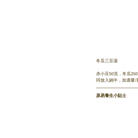
冬瓜三豆湯 
赤小豆50克，冬瓜2
同放入鍋中，加適量
原易養生小貼士