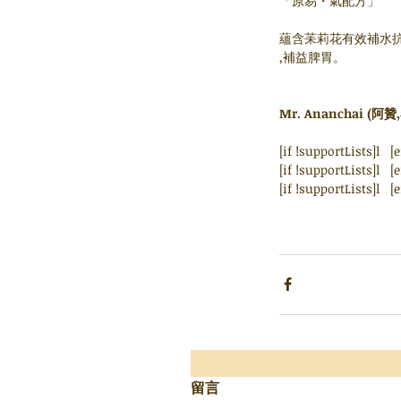
「原易・氣配方」 
蘊含苿莉花有效補水抗
,補益脾胃。
Mr. Ananchai 
[if !supportLists
[if !supportLi
[if !supportLis
留言