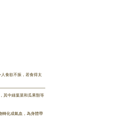
令人食欲不振，若食得太
菜水果，其中綠葉菜和瓜果類等
把食物轉化成氣血，為身體帶