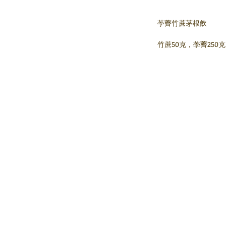
荸薺竹蔗茅根飲 
竹蔗50克，荸薺25