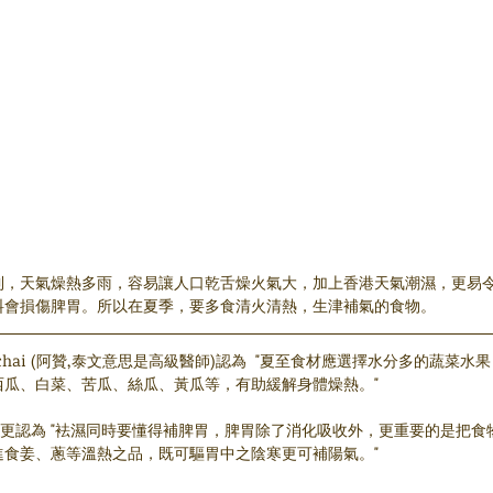
到，天氣燥熱多雨，容易讓人口乾舌燥火氣大，加上香港天氣潮濕，更易
料會損傷脾胃。所以在夏季，要多食清火清熱，生津補氣的食物。
anchai (阿贊,泰文意思是高級醫師)認為  "夏至食材應選擇水分多的蔬
西瓜、白菜、苦瓜、絲瓜、黃瓜等，有助緩解身體燥熱。"
i (阿贊) 更認為 "袪濕同時要懂得補脾胃，脾胃除了消化吸收外，更重要的是
進食姜、蔥等溫熱之品，既可驅胃中之陰寒更可補陽氣。"