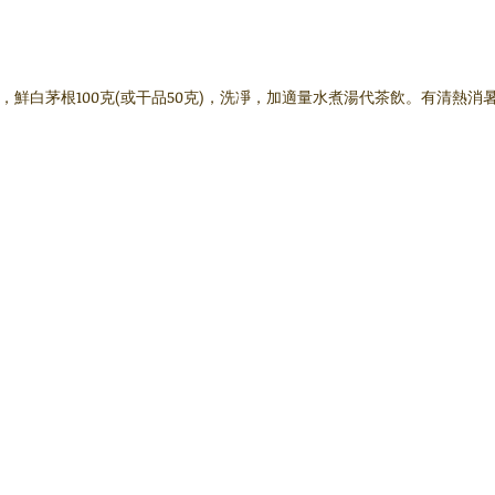
0克，鮮白茅根100克(或干品50克)，洗凈，加適量水煮湯代茶飲。有清熱