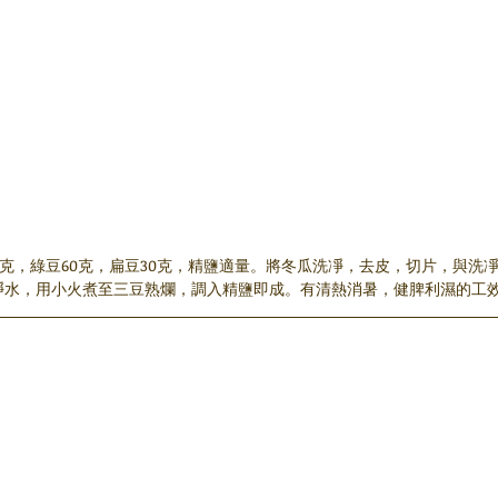
50克，綠豆60克，扁豆30克，精鹽適量。將冬瓜洗凈，去皮，切片，與洗
凈水，用小火煮至三豆熟爛，調入精鹽即成。有清熱消暑，健脾利濕的工