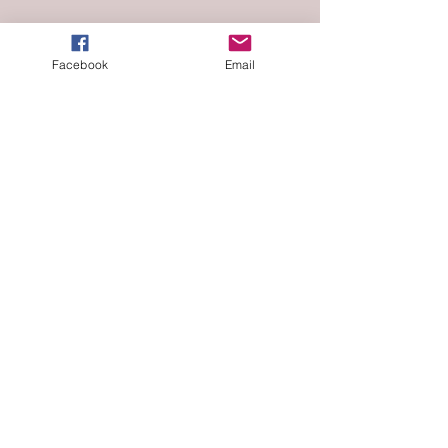
閱讀原文 >
Facebook
Email
阿贊古醫學的傳承之路
​古方現代化-神奇的暖雅睡藥
商識滿天下 - 陳志輝教授
分享
​關注我們
> 於Facebook 關注我們