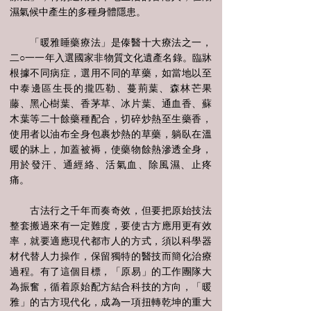
濕氣候中產生的多種身體隱患。
「暖雅睡藥療法」是傣醫十大療法之一，
二○一一年入選國家非物質文化遺產名錄。臨牀
根據不同病症，選用不同的草藥，如當地以至
中泰邊區生長的攏匹勒、蔓荊葉、森林芒果
藤、黑心樹葉、香茅草、冰片葉、通血香、蘇
木葉等二十餘藥種配合，切碎炒熱至生藥香，
使用者以油布全身包裹炒熱的草藥，躺臥在溫
暖的牀上，加蓋被褥，使藥物餘熱滲透全身，
用於發汗、通經絡、活氣血、除風濕、止疼
痛。
古法行之千年而奏奇效，但要把原始技法
整套搬過來有一定難度，要使古方應用更有效
率，就要適應現代都市人的方式，須以科學器
材代替人力操作，保留獨特的醫技而簡化治療
過程。有了這個目標，「原易」的工作團隊大
為振奮，循着原始配方結合科技的方向，「暖
雅」的古方現代化，成為一項扭轉乾坤的重大