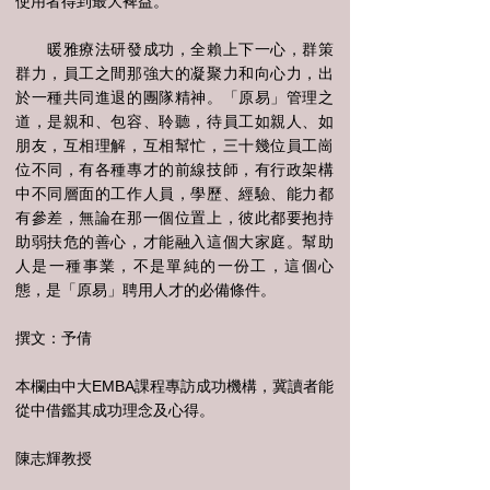
使用者得到最大裨益。
暖雅療法研發成功，全賴上下一心，群策
群力，員工之間那強大的凝聚力和向心力，出
於一種共同進退的團隊精神。「原易」管理之
道，是親和、包容、聆聽，待員工如親人、如
朋友，互相理解，互相幫忙，三十幾位員工崗
位不同，有各種專才的前線技師，有行政架構
中不同層面的工作人員，學歷、經驗、能力都
有參差，無論在那一個位置上，彼此都要抱持
助弱扶危的善心，才能融入這個大家庭。幫助
人是一種事業，不是單純的一份工，這個心
態，是「原易」聘用人才的必備條件。
撰文：予倩
本欄由中大EMBA課程專訪成功機構，冀讀者能
從中借鑑其成功理念及心得。
陳志輝教授