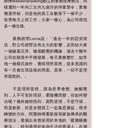
師傅Mahasriariywong創立的泰殿按摩療法，同
樣遭到一年內三次共九個月的停業禁令；業務
幾度停頓，但是他的員工全數留下一個不少，
依舊每天上班工作，大家一條心，為公司尋找
多一條生路。
業務經理Lorna說：「過去一年的惡劣情
況，對公司經營沒有太大的影響，反而給大家
一個破釜沉舟、徹底醒覺的機緣，過去十幾年
公司在順境中平穩發展，每天業務繁忙，如常
地一個模式操作，覺得理所當然，從未意識到
有一天會出現這樣的局面。原來，一切不是理
所當然的。」
不是理所當然，因為世界會變。她醒覺
到，人不可安於現狀，要隨機而變，但如何變
法呢？最終她領悟到，面對逆境，不是守成，
而是創新，於是全體員工一起集思廣益，尋求
轉變的方向。阿贊師傅重新探視家族傳承的醫
療技法，發掘出未曾採用於本地的「暖雅睡藥
療法」，特別適用於本地生活的香港人，在潮