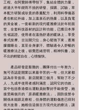
工程。在阿贊師傅帶領下，集結全體的力量，
經過大半年鍥而不捨的研發、採購、試驗，草
本配方研製成珍貴的香薰配方，利用科學儀器
產生軟紅外線，加上溫泉石的熱量，以及負電
的黃金被，一套嶄新的現代暖雅療法於年初面
世，全套科技器材的設計和功能，已獲日本厚
生省認證。使用者在溫熱舒適的暖牀上，享受
泰式按摩、古法開穴位，身心鬆弛下來，逐漸
朦朧睡去，直至全身滲汗。體驗過令人舒暢的
暖雅療法之後，頓覺思緒澄明，精神抖擻，說
不出的輕鬆自在，心情愉快。
產品研發是艱難的，團隊付出一年努力，
無可否認是開業以來最辛苦的一年，但大家都
認為非常值得。新店開業三個月，幫助了不少
人，九成半使用者感到滿意，認同它的功效，
當中包括香港傑出運動員劍擊好手歐倩瑩，她
接受兩個月的「原易暖雅療法」，因防疫禁令
關係未能跟足療程，但身體的運動傷患已得到
很大改善，她相信這個古方現代化的療法，讓