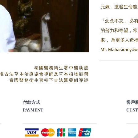
元氣，激發生命能
「念念不忘， 必有
的努力和寄望，希
處， 為更多人造
Mr. Mahasirariy
泰國醫務衛生署中醫執照
准古法草本治療協會導師及草本植物顧問
泰國醫務衛生署轄下古法醫藥組導師
​付款方式
客戶
PAYMENT
CUST