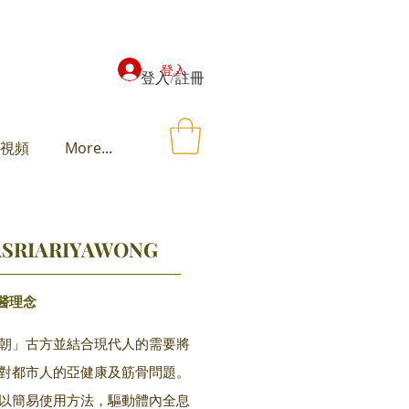
登入
登入/註冊
視頻
More...
SRIARIYAWONG
醫理念
朝」古方並結合現代人的需要將
對都市人的亞健康及筋骨問題。
以簡易使用方法，驅動體內全息