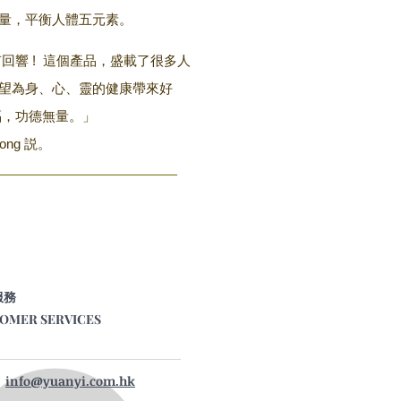
量，平衡人體五元素。
回響 ! 這個產品，盛載了很多人
望為身、心、靈的健康帶來好
福，功德無量。」
awong 説。
服務
OMER SERVICES
info@yuanyi.com.hk