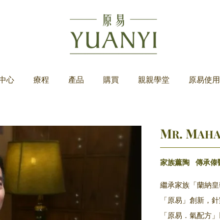
中心
療程
產品
購買
親親學堂
原易使用
​M
. M
R
AHA
家族薰陶 傳承傣
繼承家族「蘭納皇
「原易」創新，針
「原易．氣配方」