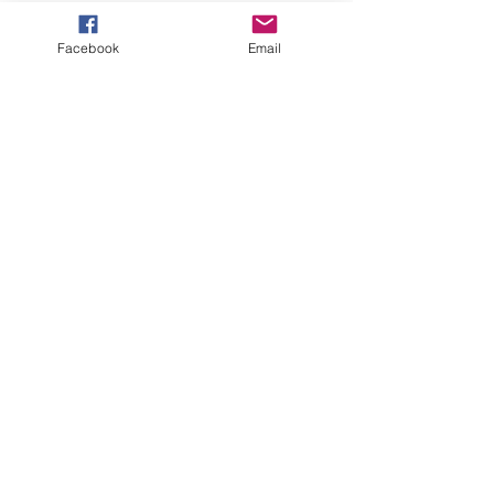
價格
HK$800.00
Facebook
Email
​付款方式
PAYMENT
運送方式
WE DELIVER BY
常見問題
FAQ
有關送貨
​私隠條例
客戶服務
CUSTOMER SERVICES