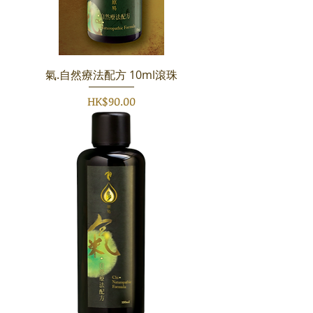
氣.自然療法配方 10ml滾珠
價格
HK$90.00