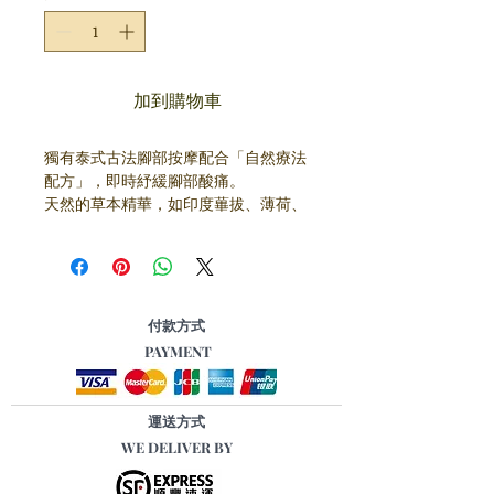
格
格
加到購物車
獨有泰式古法腳部按摩配合「自然療法
配方」，即時紓緩腳部酸痛
。
天然的草本精華，如印度蓽拔、薄荷、
泰國薑等等，不但紓緩腳部及關節酸
痛，其中的泰國薑更有助驅散腳部濕氣
水腫
。
* 此優惠只限泰殿天后分店，查詢電話
​付款方式
2495-3333。
PAYMENT
*
有效期為
2018
年
02
月26
日至
2018
年
03
月15
日。
*
所有療程必須預約，
並預付療程作
運送方式
實
。
WE DELIVER BY
*
優惠
療程必須
於
2018
年
3
月
31
日前完
成
，
否則作廢
。