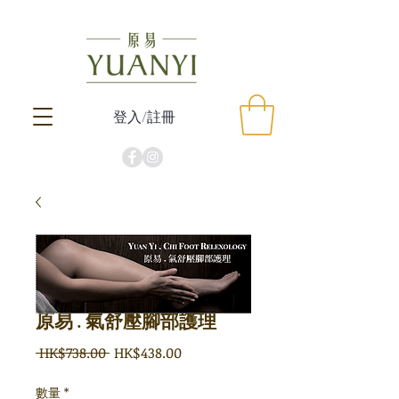
登入/註冊
原易 . 氣舒壓腳部護理
一
促
 HK$738.00 
HK$438.00
般
銷
價
價
數量
*