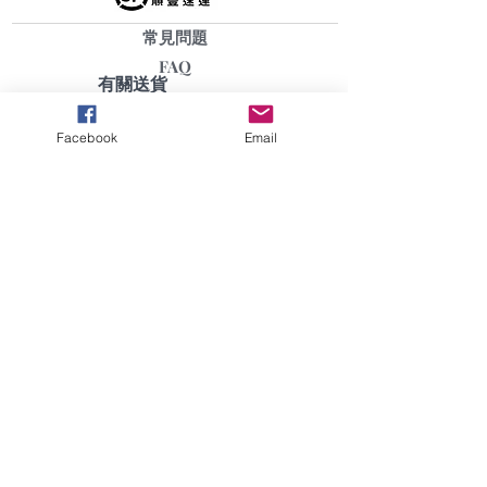
* 客人享用療程時，必須攜同付款確認
電郵。
常見問題
* 如需更改或取消預約，必須於預約前
FAQ
三小時通知，否則本公司將會扣除當天
有關送貨
所預約之服務金額或時間。
​私隠條例
*
如有任何爭議，
ERAONE THAI
Facebook
Email
MASSAGE THERAPY LTD
保留最終
決定權
。
客戶服務
CUSTOMER SERVICES
info@yuanyi.com.hk
給我們留言
銷售合作
copyright
© Ka Yeung Trading Company
Limited. All Rights Reserved.
G/F No.177 Sai Yee Street, Kowloon, Hong
Kong
香港太子九龍洗衣街177號地舖